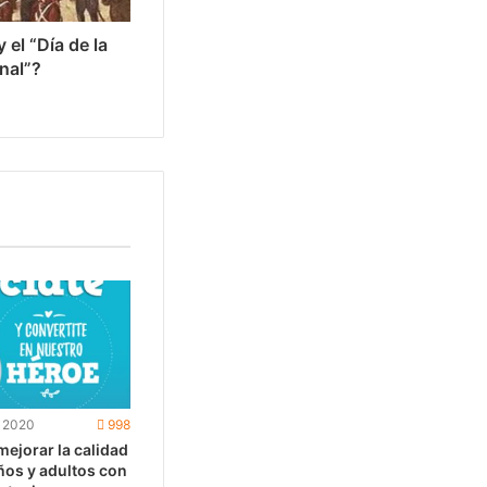
el “Día de la
nal”?
, 2020
998
mejorar la calidad
ños y adultos con