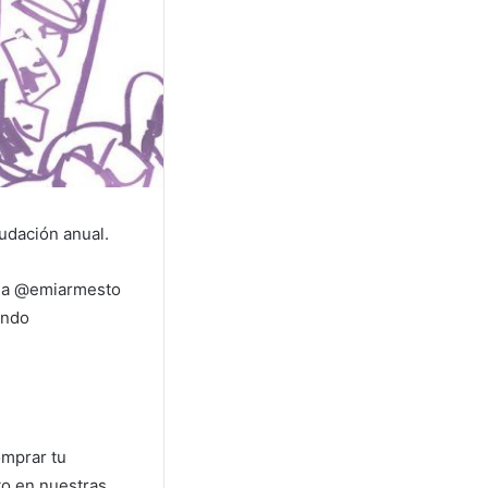
audación anual.
o a @emiarmesto
endo
omprar tu
to en nuestras