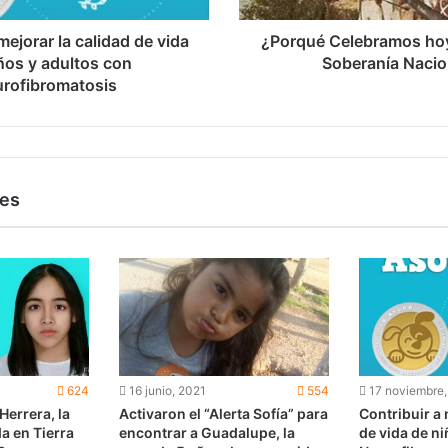
mejorar la calidad de vida
¿Porqué Celebramos hoy 
ños y adultos con
Soberanía Nacio
rofibromatosis
les
624
16 junio, 2021
554
17 noviembre
 Herrera, la
Activaron el “Alerta Sofía” para
Contribuir a 
a en Tierra
encontrar a Guadalupe, la
de vida de ni