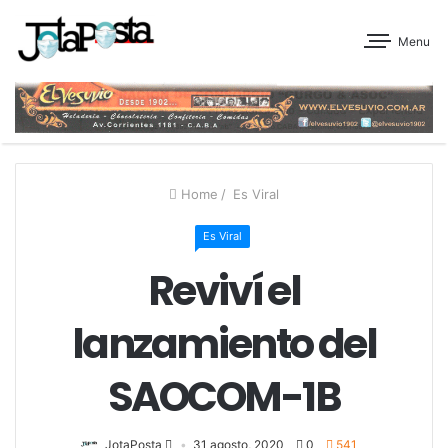
Menu
Home
/
Es Viral
Es Viral
Reviví el
lanzamiento del
SAOCOM-1B
JotaPosta
31 agosto, 2020
0
541