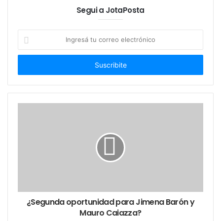
Segui a JotaPosta
Ingresá
tu
correo
electrónico
¿Segunda oportunidad para Jimena Barón y
Mauro Caiazza?