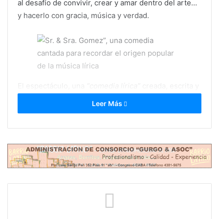
al desafío de convivir, crear y amar dentro del arte…
y hacerlo con gracia, música y verdad.
El espectáculo, una
“comedia lírica”
creada, escrita y
dirigida por los propios protagonistas, se presentará
Leer Más
el
jueves 17 de abril a las 20 h en el Teatro Regina
(CABA)
. Una puesta que reúne talento y
sensibilidad, con producción ejecutiva de Julián
Martínez Fernández, y el acompañamiento de dos
músicos de excelencia, habituales del Teatro Colón y
el Teatro Avenida.